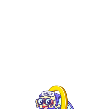
新着情報
０円バス情報
０円バス【8/29(木)】開催決定！
０円バス情報
０円バス【8/29(木)】開催決定！
2024.06.28
この日は
上伊那の製造業
にお伺いします！
理系
学生さん対象です。
学年不問💡
参加目的不問💡
就活ではありません
💡
気軽にご参加ください！
写真は過去のイベントの様子